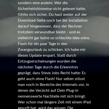
sondern eine andere. Wer die
Sicherheitshinweise nicht gelesen hatte,
fühlte sich sicher. Du hast weder auf der
Download-Seite noch bei der Installation
darauf hingewiesen, dass der Rechner
trotzdem verwundbar bleibt - und es
vielleicht gar keine so schlechte Idee wäre,
Flash für ein paar Tage in den
Zwangsurlaub zu schicken. Ich habe mir
dieses Update erspart. Statt durch
Entzugserscheinungen wurden die
nächsten Tage durch die Erkenntnis
geprägt, dass Steve Jobs Recht hatte: Es
geht auch ohne Flash! Nur selten stösst
man noch in Bereiche des Internets vor, in
denen der Verzicht auf Dein Plug-in
nennenswerte Nachteile mit sich bringt.
Wer schon mal längere Zeit mit einem iPad
gesurft hat, wird das wissen. Die