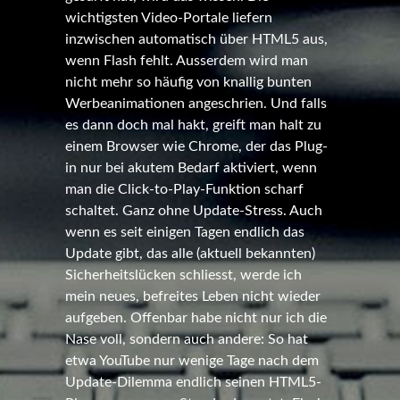
wichtigsten Video-Portale liefern
inzwischen automatisch über HTML5 aus,
wenn Flash fehlt. Ausserdem wird man
nicht mehr so häufig von knallig bunten
Werbeanimationen angeschrien. Und falls
es dann doch mal hakt, greift man halt zu
einem Browser wie Chrome, der das Plug-
in nur bei akutem Bedarf aktiviert, wenn
man die Click-to-Play-Funktion scharf
schaltet. Ganz ohne Update-Stress. Auch
wenn es seit einigen Tagen endlich das
Update gibt, das alle (aktuell bekannten)
Sicherheitslücken schliesst, werde ich
mein neues, befreites Leben nicht wieder
aufgeben. Offenbar habe nicht nur ich die
Nase voll, sondern auch andere: So hat
etwa YouTube nur wenige Tage nach dem
Update-Dilemma endlich seinen HTML5-