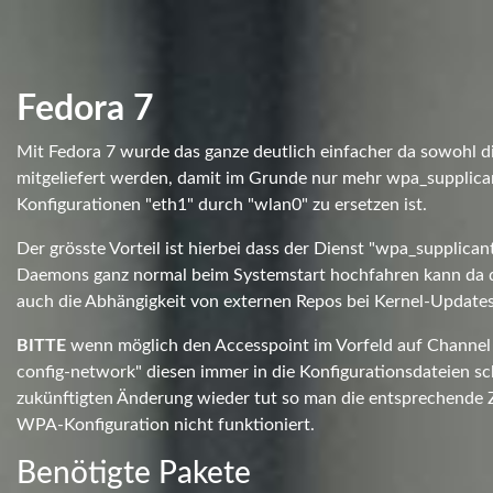
Fedora 7
Mit Fedora 7 wurde das ganze deutlich einfacher da sowohl di
mitgeliefert werden, damit im Grunde nur mehr wpa_supplican
Konfigurationen "eth1" durch "wlan0" zu ersetzen ist.
Der grösste Vorteil ist hierbei dass der Dienst "wpa_supplica
Daemons ganz normal beim Systemstart hochfahren kann da da
auch die Abhängigkeit von externen Repos bei Kernel-Updates
BITTE
wenn möglich den Accesspoint im Vorfeld auf Channel 1
config-network" diesen immer in die Konfigurationsdateien sch
zukünftigten Änderung wieder tut so man die entsprechende Z
WPA-Konfiguration nicht funktioniert.
Benötigte Pakete