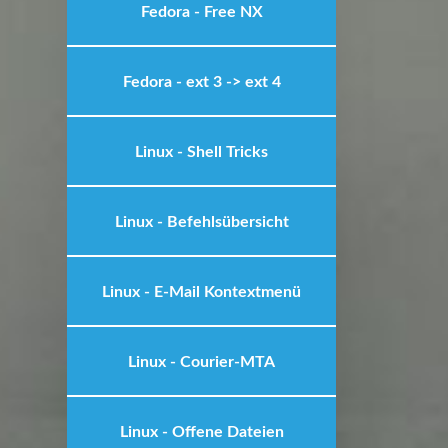
Fedora - Free NX
Fedora - ext 3 -> ext 4
Linux - Shell Tricks
Linux - Befehlsübersicht
Linux - E-Mail Kontextmenü
Linux - Courier-MTA
Linux - Offene Dateien