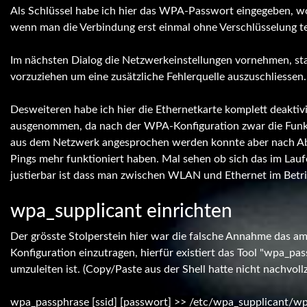
Als Schlüssel habe ich hier das WPA-Passwort eingegeben, wobe
wenn man die Verbindung erst einmal ohne Verschlüsselung te
Im nächsten Dialog die Netzwerkeinstellungen vornehmen, sta
vorzuziehen um eine zusätzliche Fehlerquelle auszuschliessen.
Desweiteren habe ich hier die Ethernetkarte komplett deaktiv
ausgenommen, da nach der WPA-Konfiguration zwar die Fun
aus dem Netzwerk angesprochen werden konnte aber nach Ab
Pings mehr funktioniert haben. Mal sehen ob sich das im Laufe
justierbar ist dass man zwischen WLAN und Ethernet im Betr
wpa_supplicant einrichten
Der grösste Stolperstein hier war die falsche Annahme das am
Konfiguration einzutragen, hierfür existiert das Tool "wpa_pas
umzuleiten ist. (Copy/Paste aus der Shell hatte nicht nachvoll
wpa_passphrase [ssid] [passwort] >> /etc/wpa_supplicant/wp