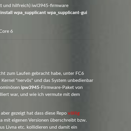
 und hilfreich)
iwl3945-firmware
install wpa_supplicant wpa_supplicant-gui
 Core 6
6
cht zum Laufen gebracht habe, unter FC6
 Kernel "nervös" und das System unbedienbar
m ominösen
ipw3945
-Firmware-Paket von
lliert war, und wie ich vermute mit dem
 aber gezeigt hat dass diese Repo
völlig
a mit eigenen Versionen überschreibt bzw.
s Livna etc. kollidieren und damit ein