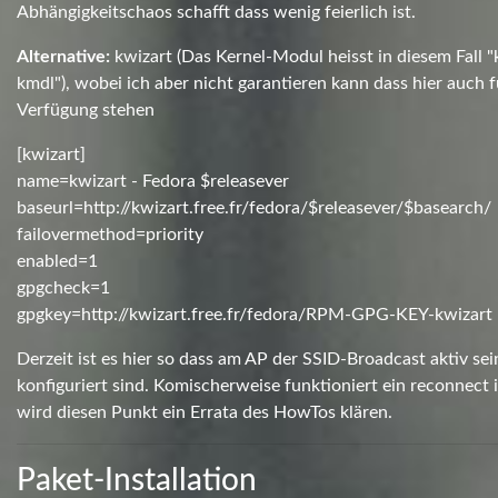
Abhängigkeitschaos schafft dass wenig feierlich ist.
Alternative:
kwizart (Das Kernel-Modul heisst in diesem Fall
kmdl"), wobei ich aber nicht garantieren kann dass hier auch 
Verfügung stehen
[kwizart]
name=kwizart - Fedora $releasever
baseurl=http://kwizart.free.fr/fedora/$releasever/$basearch/
failovermethod=priority
enabled=1
gpgcheck=1
gpgkey=http://kwizart.free.fr/fedora/RPM-GPG-KEY-kwizart
Derzeit ist es hier so dass am AP der SSID-Broadcast aktiv se
konfiguriert sind. Komischerweise funktioniert ein reconnect 
wird diesen Punkt ein Errata des HowTos klären.
Paket-Installation