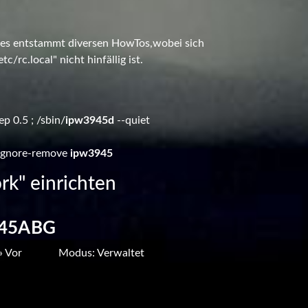
 dies entstammt diversen HowTos,wobei sich
c/rc.local" nicht hinfällig ist.
ep 0.5 ; /sbin/
ipw3945d
--quiet
--ignore-remove
ipw3945
rk" einrichten
945ABG
» Vor
Modus: Verwaltet