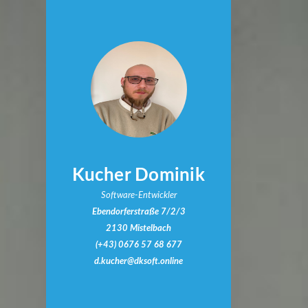
Kucher Dominik
Software-Entwickler
Ebendorferstraße 7/2/3
2130 Mistelbach
(+43) 0676 57 68 677
d.kucher@dksoft.online