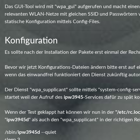
Das GUI-Tool wird mit "wpa_gui" aufgerufen und macht einen 
relevanten WLAN-Netze mit gleichen SSID und Passwörtern v
statische Konfiguration mittels Config-Files.
Konfiguration
Es sollte nach der Installation der Pakete erst einmal der Rec
Bevor wir jetzt Konfigurations-Dateien ändern bitte erst auf 
wenn das einwandfrei funktioniert den Dienst zukünftig autom
Der Dienst "wpa_supplicant" sollte mittels "system-config-ser
startet weil der Aufruf des
ipw3945
-Services dafür zu spät k
Wenn der Test geklappt hat können wir nun in der
"/etc/rc.loc
"
ipw3945d
" als auch den "wpa_supplicant" in der richtigen Re
/sbin/
ipw3945d
--quiet
sleep 3