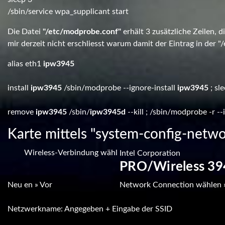
/sbin/service wpa_supplicant start
Die Datei
"/etc/modprobe.conf"
erhält 3 zusätzliche Zeilen,
mir derzeit nicht erschliesst warum damit der Eintrag in der "/et
alias eth1
ipw3945
install
ipw3945
/sbin/modprobe --ignore-install
ipw3945
; sle
remove
ipw3945
/sbin/
ipw3945d
--kill ; /sbin/modprobe -r 
Karte mittels "system-config-netwo
Wireless-Verbindung wähl
Intel Corporation
PRO/Wireless 3
Neu
en » Vor
Network Connection wählen 
Netzwerkname: Angegeben + Eingabe der SSID