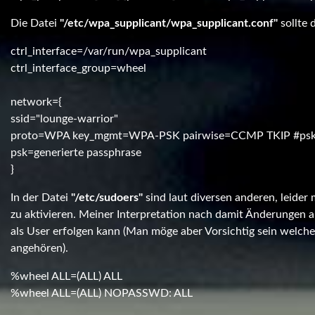
Die Datei
"/etc/wpa_supplicant/wpa_supplicant.conf"
sollte 
ctrl_interface=/var/run/wpa_supplicant
ctrl_interface_group=wheel
network={
ssid="lounge-warrior"
proto=WPA key_mgmt=WPA-PSK pairwise=CCMP TKIP #psk=
psk=generierte passphrase
}
In der Datei
"/etc/sudoers"
sind laut diversen anderen, leider
zu aktivieren. Meiner Interpretation nach damit Änderungen
als User erfolgen kann (Man möge aber Vorsichtig sein welch
angehören).
%wheel ALL=(ALL) ALL
%wheel ALL=(ALL) NOPASSWD: ALL