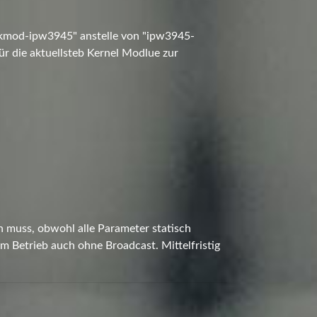
 "kmod-ipw3945" anstelle von "ipw3945-
für die aktuellsteb Kernel Modlue zur
in muss, obwohl alle Parameter statisch
im Betrieb auch ohne Broadcast. Mittelfristig