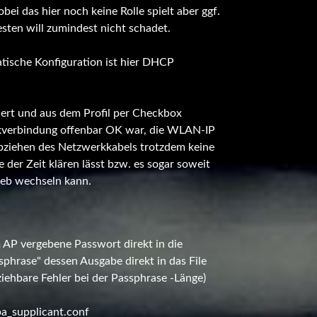
i das hier noch keine Rolle spielt aber ggf.
sten will zumindest nicht schadet.
tische Konfiguration ist hier DHCP
iert und aus dem Profil per Checkbox
kverbindung offenbar OK war, die WLAN-IP
ziehen des Netzwerkkabels trotzdem keine
 der Zeit klären lässt bzw. es sogar soweit
ieb wechseln kann.
 AP vergebene Passwort direkt in die
sphrase" dessen Ausgabe direkt in das File
ziehbare Fehler bei der Passphrase -Länge)
a_supplicant.conf