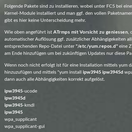
Folgende Pakete sind zu installieren, wobei unter FC5 bei ei
Kernel-Module installiert und man ggf. den vollen Paketnamen
gibt es hier keine Unterscheidung mehr.
Wie oben angeführt ist
ATrmps mit Vorsicht zu geniessen
, 
automatischer Auflösung ggf. zusätzlicher Abhängigekeiten alle
entsprechenden Repo-Datei unter
"/etc/yum.repos.d"
eine Ze
am Ende hinzufügen um bei zukünftigen Updates nur diese Pa
Wenn noch nicht erfolgt ist für eine Installation mittels yum
hinzuzufügen und mittels "yum install
ipw3945
ipw3945d
wpa
dann auch alle Abhängigkeiten korrekt aufgelöst.
ipw3945
-ucode
ipw3945d
ipw3945
-kmdl
ipw3945
wpa_supplicant
wpa_supplicant-gui