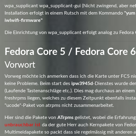
wpa_supplicant
wpa_supplicant-gui (Nicht zwingend, aber nett
Installation erfolgt in einem Rutsch mit dem Kommando
"yum 
iwlwifi-firmware"
Die Einrichtung von wpa_supplicant erfolgt analog zu Fedora
Fedora Core 5 / Fedora Core 
Vorwort
Vorweg möchte ich anmerken dass ich die Karte unter FC5 ni
keine Probleme. Beim start des
ipw3945d
-Dienstes wurde der
(Laufende Tastenanschläge etc.). Dies mag durchaus an eine
freshrpms liegen, welches zu diesem Zeitpunkt ebenfalls insta
"ucode"-Paket von atrpms nicht zusammenarbeitet.
Hier sind die Pakete von
ATrpms
gelistet, wobei die Erfahrung
unbrauchbar ist
da der gute Herr auch Kernpakete von Fedor
Multimeidapakete so packt dass sie regelmässig mit anderen au