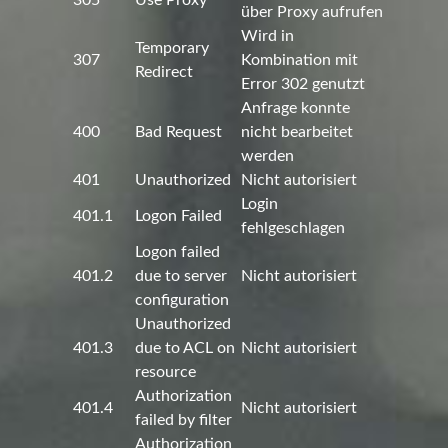
305
Use Proxy
über Proxy aufrufen
Wird in
Temporary
307
Kombination mit
Redirect
Error 302 genutzt
Anfrage konnte
400
Bad Request
nicht bearbeitet
werden
401
Unauthorized
Nicht autorisiert
Login
401.1
Logon Failed
fehlgeschlagen
Logon failed
401.2
due to server
Nicht autorisiert
configuration
Unauthorized
401.3
due to ACL on
Nicht autorisiert
resource
Authorization
401.4
Nicht autorisiert
failed by filter
Authorization