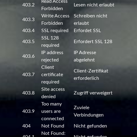
Read Access
403.2
Lesen nicht erlaubt
Forbidden
Write Access
Schreiben nicht
403.3
Forbidden
erlaubt
403.4
SSL required
Erfordet SSL
SSL 128
403.5
Erfordert SSL 128
required
IP address
IP Adresse
403.6
rejected
abgelehnt
Client
Client-Zertifikat
403.7
certificate
erforderlich
required
Site access
403.8
Zugriff verweigert
denied
Too many
Zuviele
403.9
users are
Verbindungen
connected
404
Not Found
Nicht gefunden
Not Found: