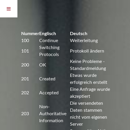
Nummer
Englisch
Deutsch
100
Continue
Weiterleitung
Switching
101
Protokoll ändern
Protocols
Keine Probleme -
200
OK
Standardmeldung
Etwas wurde
201
Created
erfolgreich erstellt
Eine Anfrage wurde
202
Accepted
akzeptiert
Die versendeten
Non-
Daten stammen
203
Authoritative
nicht vom eigenen
Information
Server