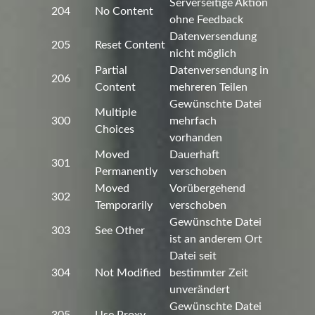
Serverseitige Aktion
204
No Content
ohne Feedback
Datenversendung
205
Reset Content
nicht möglich
Partial
Datenversendung in
206
Content
mehreren Teilen
Gewünschte Datei
Multiple
300
mehrfach
Choices
vorhanden
Moved
Dauerhaft
301
Permanently
verschoben
Moved
Vorübergehend
302
Temporarily
verschoben
Gewünschte Datei
303
See Other
ist an anderem Ort
Datei seit
304
Not Modified
bestimmter Zeit
unverändert
Gewünschte Datei