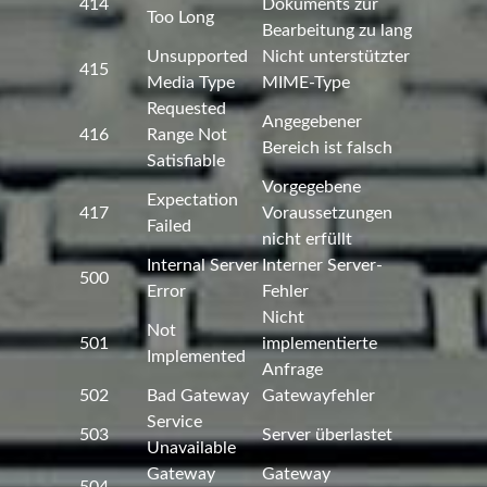
414
Dokuments zur
Too Long
Bearbeitung zu lang
Unsupported
Nicht unterstützter
415
Media Type
MIME-Type
Requested
Angegebener
416
Range Not
Bereich ist falsch
Satisfiable
Vorgegebene
Expectation
417
Voraussetzungen
Failed
nicht erfüllt
Internal Server
Interner Server-
500
Error
Fehler
Nicht
Not
501
implementierte
Implemented
Anfrage
502
Bad Gateway
Gatewayfehler
Service
503
Server überlastet
Unavailable
Gateway
Gateway