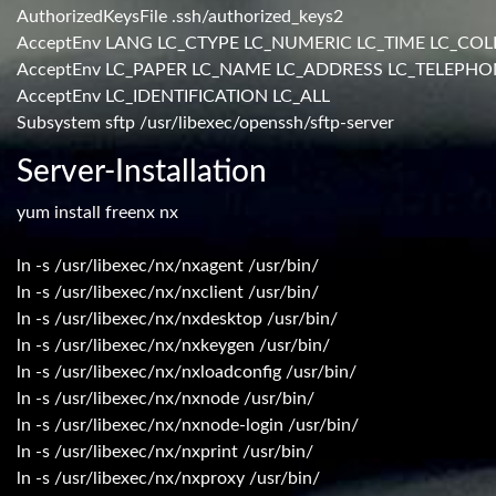
AuthorizedKeysFile .ssh/authorized_keys2
AcceptEnv LANG LC_CTYPE LC_NUMERIC LC_TIME LC_CO
AcceptEnv LC_PAPER LC_NAME LC_ADDRESS LC_TELEP
AcceptEnv LC_IDENTIFICATION LC_ALL
Subsystem sftp /usr/libexec/openssh/sftp-server
Server-Installation
yum install freenx nx
ln -s /usr/libexec/nx/nxagent /usr/bin/
ln -s /usr/libexec/nx/nxclient /usr/bin/
ln -s /usr/libexec/nx/nxdesktop /usr/bin/
ln -s /usr/libexec/nx/nxkeygen /usr/bin/
ln -s /usr/libexec/nx/nxloadconfig /usr/bin/
ln -s /usr/libexec/nx/nxnode /usr/bin/
ln -s /usr/libexec/nx/nxnode-login /usr/bin/
ln -s /usr/libexec/nx/nxprint /usr/bin/
ln -s /usr/libexec/nx/nxproxy /usr/bin/