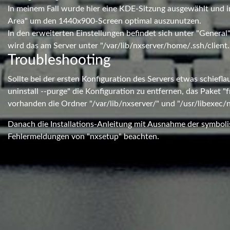
In meinem Fall wurde hier eine KDE-Sitzung ausgewählt und im
Area" um den 1440x900-Screen optimal auszunutzen.
In den erweiterten Einstellungen befindet sich unter "General"
wird das am Server unter "/var/lib/nxserver/home/.ssh/client.i
Troubleshooting
Sollte bei der ersten Konfiguration des Servers etwas schieflau
uninstall --purge" die Konfiguration zu entfernen, das Paket "
vorhanden die Ordner "/var/lib/nxserver/" und "/usr/libexec/
Danach die Installations-Anleitung mit Ausnahme der symboli
Fehlermeldungen von "nxsetup" beachten.