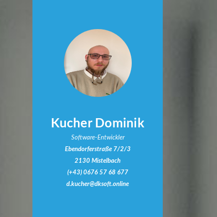
Kucher Dominik
Software-Entwickler
Ebendorferstraße 7/2/3
2130 Mistelbach
(+43) 0676 57 68 677
d.kucher@dksoft.online