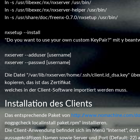
ln -s /usr/libexec/nx/nxserver /usr/bin/
ln -s /usr/libexec/nx/nxserver-helper /usr/bin/
ln -s /usr/share/doc/freenx-0.7.0/nxsetup /usr/bin/
nxsetup --install
"Do you want to use your own custom KeyPair?" mit y beant
nxserver --adduser [username]
nxserver --passwd [username]
Die Datei "/var/lib/nxserver/home/.ssh/client.id_dsa.key" übe
kopieren, das ist das Zertifikat
welches in der Client-Software importiert werden muss.
Installation des Clients
Das entsprechende Paket von
http://www.nomachine.com/d
nogpgcheck localinstall paket.rpm" installieren.
Die Client-Anwendung befindet sich im Menü "Internet", dort
aussagekräftigen Namen sowie Server und Port (Default: 22) 