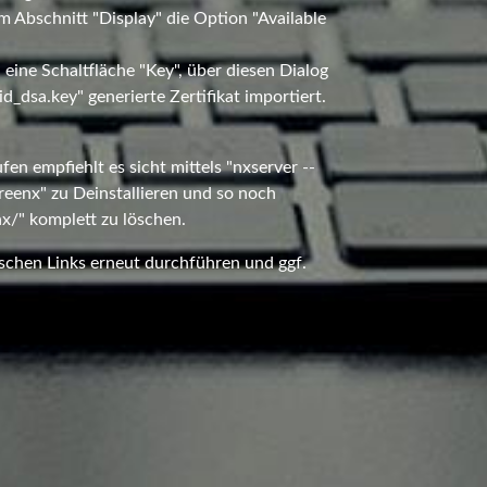
 Abschnitt "Display" die Option "Available
 eine Schaltfläche "Key", über diesen Dialog
d_dsa.key" generierte Zertifikat importiert.
fen empfiehlt es sicht mittels "nxserver --
freenx" zu Deinstallieren und so noch
nx/" komplett zu löschen.
schen Links erneut durchführen und ggf.