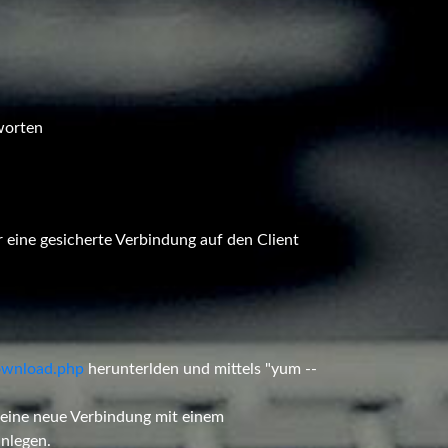
worten
r eine gesicherte Verbindung auf den Client
ownload.php
herunterlden und mittels "yum --
 eine neue Verbindung mit einem
anlegen.