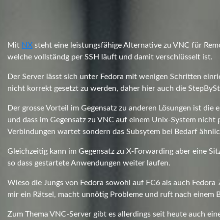
Mit
NX
steht eine leistungsfähige Alternative zu VNC für R
welche vollständg per SSH läuft und damit verschlüsselt ist.
Der Server lässt sich unter Fedora mit wenigen Schritten einri
nicht korrekt gesetzt zu werden, daher hier auch die StepByS
Der grosse Vorteil im Gegensatz zu anderen Lösungen ist die
und dass im Gegensatz zu VNC auf einem Unix-System nicht p
Verbindungen wartet sondern das Subsytem bei Bedarf ähnlich
Gleichzeitig kann im Gegensatz zu X-Forwarding aber eine S
so dass gestartete Anwendungen weiter laufen.
Wieso die Jungs von Fedora sowohl auf FC6 als auch Fedora 7 
mir ein Rätsel, macht unnötig Probleme und ruft nach einem B
Zum Thema VNC-Server gibt es allerdings seit heute auch einen