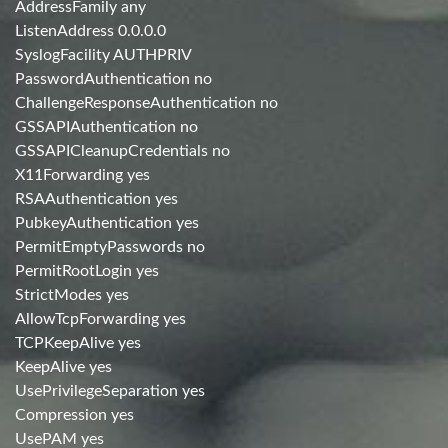
AddressFamily any
ListenAddress 0.0.0.0
SyslogFacility AUTHPRIV
PasswordAuthentication no
ChallengeResponseAuthentication no
GSSAPIAuthentication no
GSSAPICleanupCredentials no
X11Forwarding yes
RSAAuthentication yes
PubkeyAuthentication yes
PermitEmptyPasswords no
PermitRootLogin yes
StrictModes yes
AllowTcpForwarding yes
TCPKeepAlive yes
KeepAlive yes
UsePrivilegeSeparation yes
Compression yes
UsePAM yes