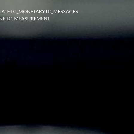
LLATE LC_MONETARY LC_MESSAGES
HONE LC_MEASUREMENT