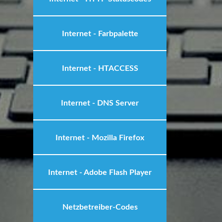
Internet - Farbpalette
Internet - HTACCESS
Internet - DNS Server
Internet - Mozilla Firefox
Internet - Adobe Flash Player
Netzbetreiber-Codes